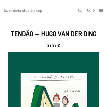
lavandaria_studio_shop
0
TENDÃO — HUGO VAN DER DING
22,00
€