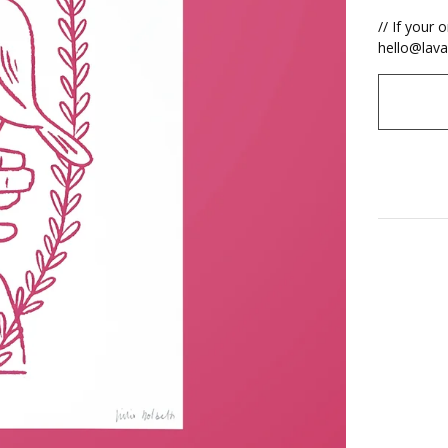
// If your 
hello@lava