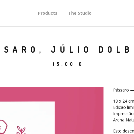
Products
The Studio
SSARO, JÚLIO DOL
15,00
€
Pássaro — 
18 x 24 c
Edição lim
Impressão
Arena Nat
Este desen