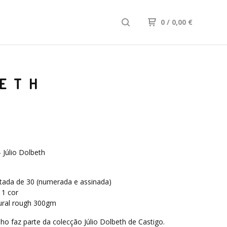
0
/ 0,00
€
BETH
Júlio Dolbeth
m
itada de 30 (numerada e assinada)
 1 cor
ural rough 300gm
ho faz parte da colecção Júlio Dolbeth de Castigo.