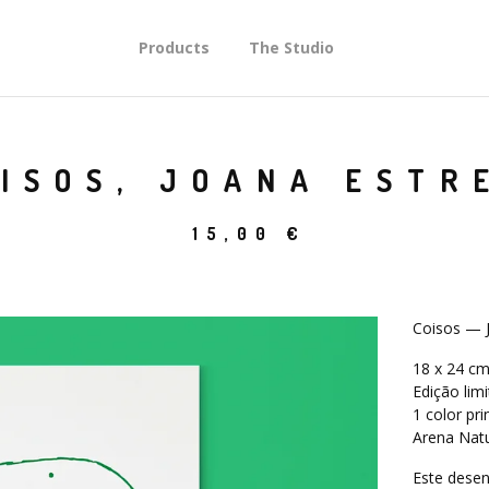
Products
The Studio
ISOS, JOANA ESTR
15,00
€
Coisos — J
18 x 24 c
Edição lim
1 color pri
Arena Nat
Este desen