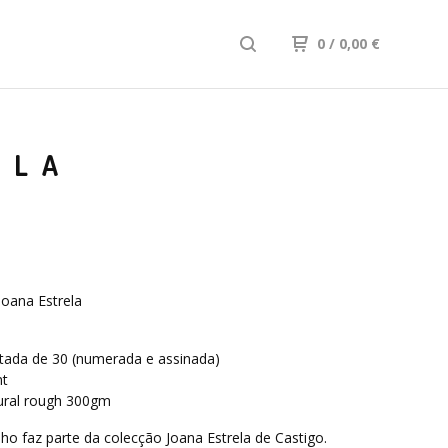
0
/ 0,00
€
ELA
oana Estrela
m
itada de 30 (numerada e assinada)
nt
ural rough 300gm
ho faz parte da colecção Joana Estrela de Castigo.