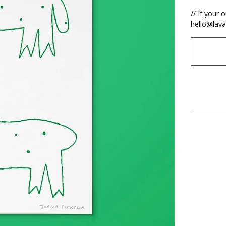
// If your 
hello@lava