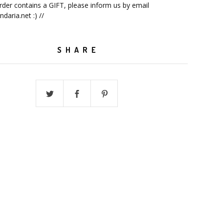
order contains a GIFT, please inform us by email
ndaria.net
:) //
SHARE