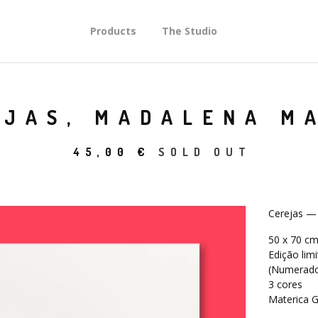
Products
The Studio
EJAS, MADALENA M
45,00
€
SOLD OUT
Cerejas —
50 x 70 c
Edição lim
(Numerado
3 cores
Materica 