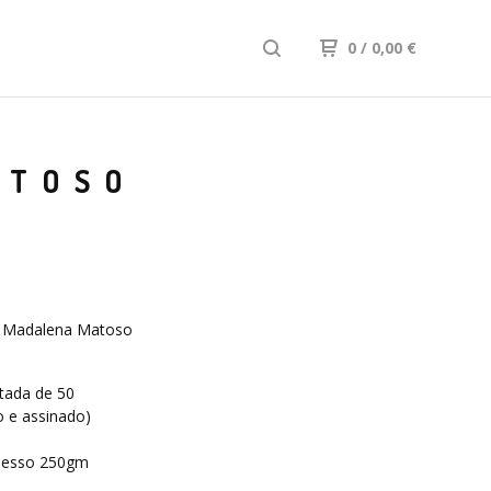
0
/ 0,00
€
ATOSO
 Madalena Matoso
m
itada de 50
 e assinado)
Gesso 250gm