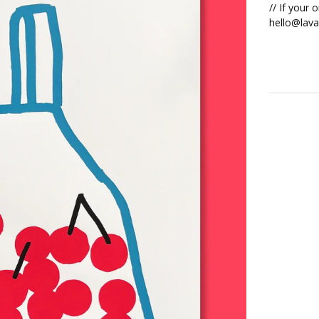
// If your 
hello@lava