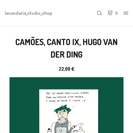
lavandaria_studio_shop
0
CAMÕES, CANTO IX, HUGO VAN
DER DING
22,00
€