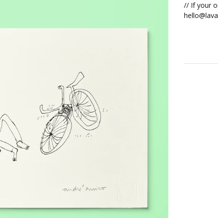
// If your 
hello@lava