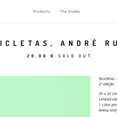
Products
The Studio
CICLETAS, ANDRÉ R
20,00
€
SOLD OUT
Bicicletas
2ª edição
35 x 20 c
Limited ed
1 color pri
Arena Ivo