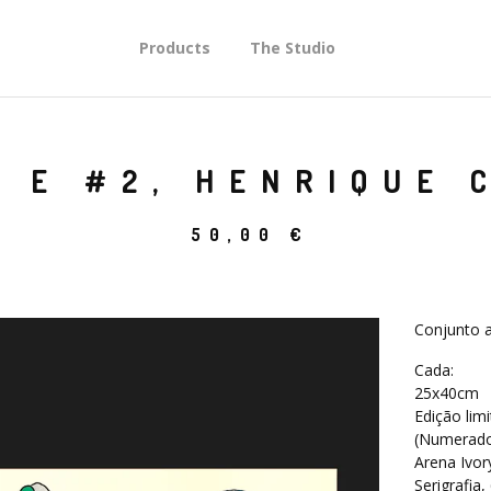
Products
The Studio
 E #2, HENRIQUE 
50,00
€
Conjunto a
Cada:
25x40cm
Edição lim
(Numerad
Arena Ivo
Serigrafia,