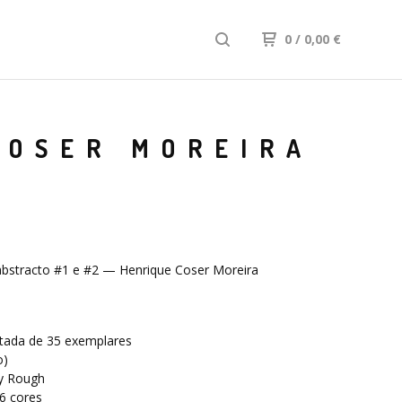
0
/ 0,00
€
COSER MOREIRA
bstracto #1 e #2 — Henrique Coser Moreira
itada de 35 exemplares
o)
ry Rough
 6 cores