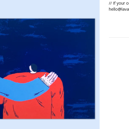
// If your 
hello@lava