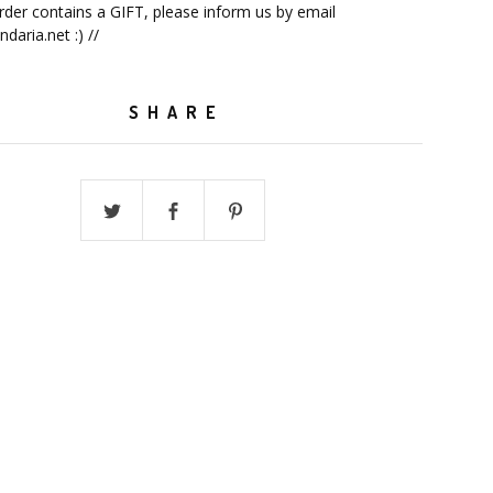
order contains a GIFT, please inform us by email
ndaria.net
:) //
SHARE