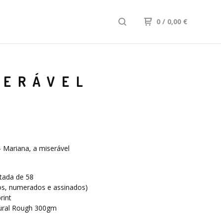
0
/ 0,00
€
SERÁVEL
Mariana, a miserável
itada de 58
os, numerados e assinados)
rint
ural Rough 300gm