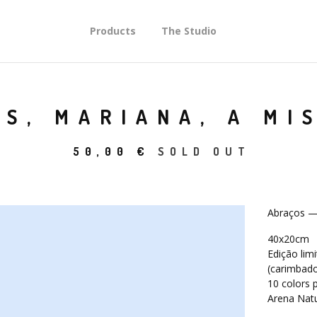
Products
The Studio
S, MARIANA, A MI
50,00
€
SOLD OUT
Abraços — 
40x20cm
Edição lim
(carimbad
10 colors p
Arena Nat